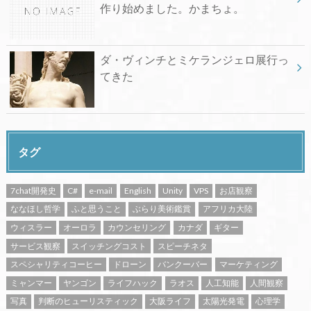
作り始めました。かまちょ。
ダ・ヴィンチとミケランジェロ展行っ
てきた
タグ
7chat開発史
C#
e-mail
English
Unity
VPS
お店観察
ななほし哲学
ふと思うこと
ぶらり美術鑑賞
アフリカ大陸
ウィスラー
オーロラ
カウンセリング
カナダ
ギター
サービス観察
スイッチングコスト
スピーチネタ
スペシャリティコーヒー
ドローン
バンクーバー
マーケティング
ミャンマー
ヤンゴン
ライフハック
ラオス
人工知能
人間観察
写真
判断のヒューリスティック
大阪ライフ
太陽光発電
心理学