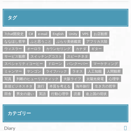
タグ
7chat開発史
C#
e-mail
English
Unity
VPS
お店観察
ななほし哲学
ふと思うこと
ぶらり美術鑑賞
アフリカ大陸
ウィスラー
オーロラ
カウンセリング
カナダ
ギター
サービス観察
スイッチングコスト
スピーチネタ
スペシャリティコーヒー
ドローン
バンクーバー
マーケティング
ミャンマー
ヤンゴン
ライフハック
ラオス
人工知能
人間観察
写真
判断のヒューリスティック
大阪ライフ
太陽光発電
心理学
新規ビジネスネタ
旅行
本質を考える
海外旅行
生き方の哲学
田舎
男女の違い
英語
行動心理学
読書
途上国の現状
カテゴリー
Diary