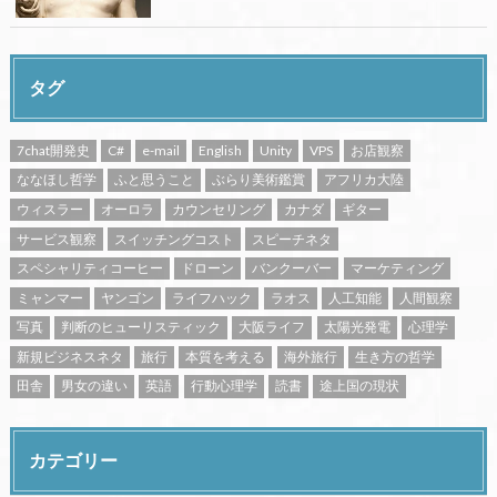
タグ
7chat開発史
C#
e-mail
English
Unity
VPS
お店観察
ななほし哲学
ふと思うこと
ぶらり美術鑑賞
アフリカ大陸
ウィスラー
オーロラ
カウンセリング
カナダ
ギター
サービス観察
スイッチングコスト
スピーチネタ
スペシャリティコーヒー
ドローン
バンクーバー
マーケティング
ミャンマー
ヤンゴン
ライフハック
ラオス
人工知能
人間観察
写真
判断のヒューリスティック
大阪ライフ
太陽光発電
心理学
新規ビジネスネタ
旅行
本質を考える
海外旅行
生き方の哲学
田舎
男女の違い
英語
行動心理学
読書
途上国の現状
カテゴリー