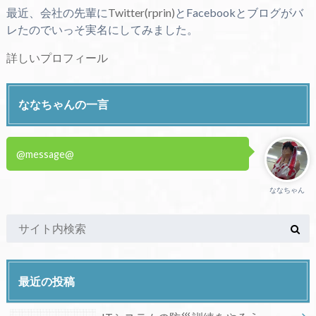
最近、会社の先輩に
Twitter(rprin)
とFacebookとブログがバ
レたのでいっそ実名にしてみました。
詳しいプロフィール
ななちゃんの一言
@message@
ななちゃん
最近の投稿