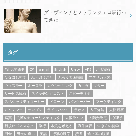
ダ・ヴィンチとミケランジェロ展行っ
てきた
タグ
7chat開発史
C#
e-mail
English
Unity
VPS
お店観察
ななほし哲学
ふと思うこと
ぶらり美術鑑賞
アフリカ大陸
ウィスラー
オーロラ
カウンセリング
カナダ
ギター
サービス観察
スイッチングコスト
スピーチネタ
スペシャリティコーヒー
ドローン
バンクーバー
マーケティング
ミャンマー
ヤンゴン
ライフハック
ラオス
人工知能
人間観察
写真
判断のヒューリスティック
大阪ライフ
太陽光発電
心理学
新規ビジネスネタ
旅行
本質を考える
海外旅行
生き方の哲学
田舎
男女の違い
英語
行動心理学
読書
途上国の現状